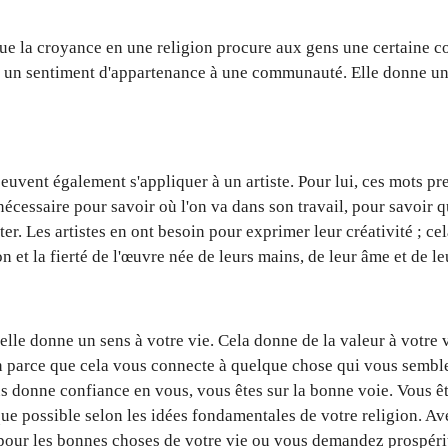
 que la croyance en une religion procure aux gens une certaine c
t un sentiment d'appartenance à une communauté. Elle donne un 
peuvent également s'appliquer à un artiste. Pour lui, ces mots pr
nécessaire pour savoir où l'on va dans son travail, pour savoir 
êter. Les artistes en ont besoin pour exprimer leur créativité ; ce
on et la fierté de l'œuvre née de leurs mains, de leur âme et de le
elle donne un sens à votre vie. Cela donne de la valeur à votre 
on parce que cela vous connecte à quelque chose qui vous semble 
s donne confiance en vous, vous êtes sur la bonne voie. Vous ê
ue possible selon les idées fondamentales de votre religion. A
 pour les bonnes choses de votre vie ou vous demandez prospérit