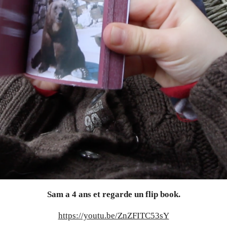
Sam a 4 ans et regarde un flip book.
https://youtu.be/ZnZFITC53sY