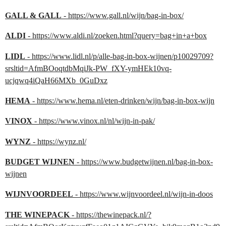
GALL & GALL
- https://www.gall.nl/wijn/bag-in-box/
ALDI
- https://www.aldi.nl/zoeken.html?query=bag+in+a+box
LIDL
- https://www.lidl.nl/p/alle-bag-in-box-wijnen/p10029709?
srsltid=AfmBOoqtdbMqiJk-PW_fXY-ymHEk10vq-
ucjqwq4iQaH66MXb_0GuDxz
HEMA
- https://www.hema.nl/eten-drinken/wijn/bag-in-box-wijn
VINOX
- https://www.vinox.nl/nl/wijn-in-pak/
WYNZ
- https://wynz.nl/
BUDGET WIJNEN
- https://www.budgetwijnen.nl/bag-in-box-
wijnen
WIJNVOORDEEL
- https://www.wijnvoordeel.nl/wijn-in-doos
THE WINEPACK
- https://thewinepack.nl/?