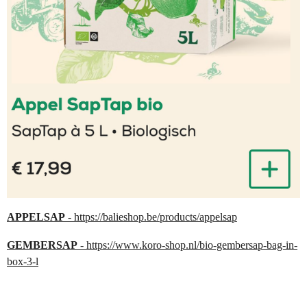
APPELSAP
- https://balieshop.be/products/appelsap
GEMBERSAP
- https://www.koro-shop.nl/bio-gembersap-bag-in-
box-3-l