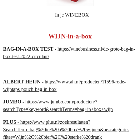
In je WINEBOX
WIJN-in-a-box
BAG-IN-A-BOX TEST -
https://winebusiness.nl/de-grote-bag-in-
box-test-2022-circulair/
ALBERT HEIJN
- https://www.ah.nl/producten/11596/rode-
wijntaps-pouch-bag-in-box
JUMBO
- https://www.jumbo.com/producten/?
searchType=keyword&searchTerms=bag+in+box+wijn
PLUS
- https://www.plus.nl/zoekresultaten?
SearchTerm=bag%20in%20a%20box%20wijnen&ae-categorie-
filter=Wijn%2C%20bier%2C%20sterke%20drank