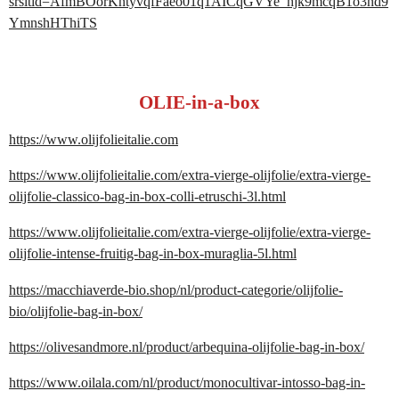
srsltid=AfmBOorKntyvqfFaeo01q1AICqGVYe_hjk9mcqB1o3nd9
YmnshHThiTS
OLIE-in-a-box
https://www.olijfolieitalie.com
https://www.olijfolieitalie.com/extra-vierge-olijfolie/extra-vierge-
olijfolie-classico-bag-in-box-colli-etruschi-3l.html
https://www.olijfolieitalie.com/extra-vierge-olijfolie/extra-vierge-
olijfolie-intense-fruitig-bag-in-box-muraglia-5l.html
https://macchiaverde-bio.shop/nl/product-categorie/olijfolie-
bio/olijfolie-bag-in-box/
https://olivesandmore.nl/product/arbequina-olijfolie-bag-in-box/
https://www.oilala.com/nl/product/monocultivar-intosso-bag-in-